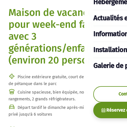
Hébergeme
Maison de vacances
Actualités 
pour week-end familial
Informatio
avec 3
générations/enfants
Installatio
(environ 20 personnes)
Galerie de 
Piscine extérieure gratuite, court de tennis et terrain
de pétanque dans le parc
Cuisine spacieuse, bien équipée, nombreux
Con
rangements, 2 grands réfrigérateurs.
Départ tardif le dimanche après-midi/soirée . Parking
Réservez 
privé jusqu'à 6 voitures