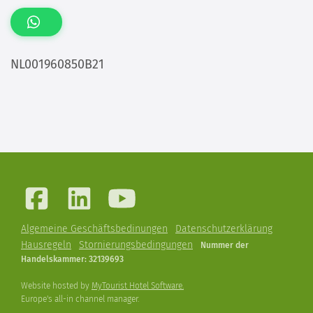
NL001960850B21
Algemeine Geschäftsbedinungen
Datenschutzerklärung
Hausregeln
Stornierungsbedingungen
Nummer der
Handelskammer: 32139693
Website hosted by
MyTourist Hotel Software.
Europe's all-in channel manager.