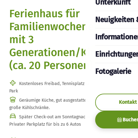
Unterkunft
Ferienhaus für
Neuigkeiten 
Familienwochenende
Informatione
mit 3
Generationen/Kinder
Einrichtunge
(ca. 20 Personen)
Fotogalerie
Kostenloses Freibad, Tennisplatz und Bocciabahn im
Park
Geräumige Küche, gut ausgestattet, viel Stauraum, 2
Kontakt
große Kühlschränke.
Später Check-out am Sonntagnachmittag/Abend .
Buche
Privater Parkplatz für bis zu 6 Autos